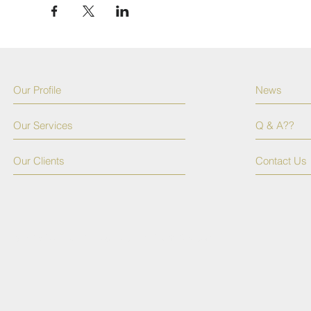
Our Profile
News
Our Services
Q & A??
Our Clients
Contact Us
© 2015 by TSSPR. Proudly created with
Wix.com