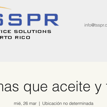
info@tsspr
as que aceite y fil
mié, 26 mar
  |  
Ubicación no determinada