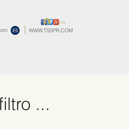
Iniciar sesión
.com
WWW.TSSPR.COM
tro ...